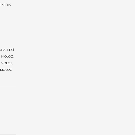
 klinik
AHALLESI
I MOLOZ
,
I MOLOZ
,
 MOLOZ
,