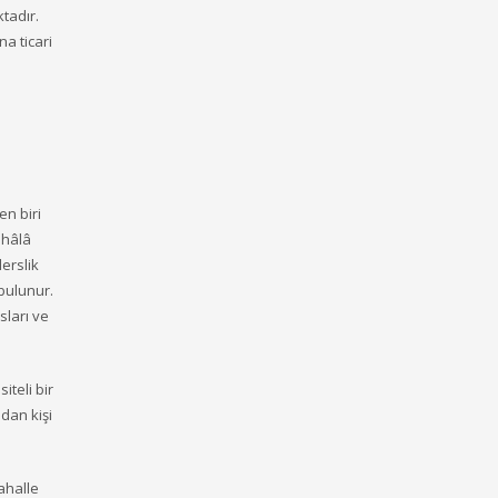
ktadır.
na ticari
en biri
 hâlâ
erslik
bulunur.
sları ve
iteli bir
dan kişi
ahalle