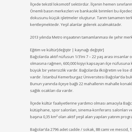
İlçede tekstil lokomotif sektördür. İlçenin hemen sınırların
Önemli basın merkezleri ve bankacılık birimleri bu ilçededir. 
dokusunu küçük işletmeler oluşturur. Tarım tamamen terk e
kentleşmektedir. Yeşil alanlar giderek azalmaktadır.
2013 yılında Metro inşaatının tamamlanması ile şehir mer
Eğitim ve kültür[değiştir | kaynağı değiştir]
Bağcılarda aktif nüfusun 1/3’ini 7 – 22 yaş arası insanlar
olmasına rağmen, 600,000 kişiyi kapsayan ilçe nüfusuna 
büyük bir yetersizlik vardır. Bağcılarda ilköğretim ve lis
vardır. İstanbul Kemerburgaz Üniversitesi Bağcılar’da b
Bunun yanında ilçeye bağlı 22 mahallenin mahalle konaklar
sağlık ocakları da vardır.
İlçede kültür faaliyetlerine yardımcı olması amacıyla Bağcı
kütüphane, spor salonları, sinema-konferans salonları ve
başına 0,35 km² olan aktif yeşil alan yapılan yatırım progr
Bağcılar’da 2796 adet cadde / sokak, 88 cami ve mescid, 12