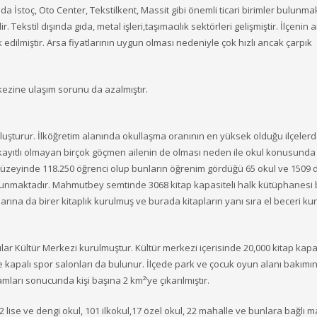
da İstoç, Oto Center, Tekstilkent, Massit gibi önemli ticari birimler bulunma
Tekstil dışında gıda, metal işleri,taşımacılık sektörleri gelişmiştir. İlçenin a
dilmiştir. Arsa fiyatlarının uygun olması nedeniyle çok hızlı ancak çarpık
kezine ulaşım sorunu da azalmıştır.
 oluşturur. İlköğretim alanında okullaşma oranının en yüksek olduğu ilçelerd
kayıtlı olmayan birçok göçmen ailenin de olması neden ile okul konusunda
e düzeyinde 118.250 öğrenci olup bunların öğrenim gördüğü 65 okul ve 1509 d
ulunmaktadır. Mahmutbey semtinde 3068 kitap kapasiteli halk kütüphanesi 
ına da birer kitaplık kurulmuş ve burada kitapların yanı sıra el beceri kur
lar Kültür Merkezi kurulmuştur. Kültür merkezi içerisinde 20,000 kitap kapas
 kapalı spor salonları da bulunur. İlçede park ve çocuk oyun alanı bakımın
amları sonucunda kişi başına 2 km²’ye çıkarılmıştır.
 lise ve dengi okul, 101 ilkokul,17 özel okul, 22 mahalle ve bunlara bağlı m