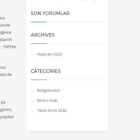
SON YORUMLAR
esi
eserde
eğince
ARCHIVES
stan’ın
. 1925’te
Haziran 2020
nsız
CATEGORIES
esi ile
Bölgelerimiz
Moloz Hatı
 bir
ngören,
Yıkım Kırım Ekibi
 yayılan