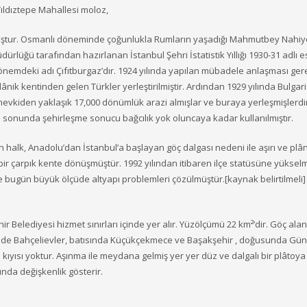
ıldıztepe Mahallesi moloz,
 olmuştur. Osmanlı döneminde çoğunlukla Rumların yaşadığı Mahmutbey Nahiy
üdürlüğü tarafından hazırlanan İstanbul Şehri İstatistik Yıllığı 1930-31 adlı 
dönemdeki adı Çıfıtburgaz’dır. 1924 yılında yapılan mübadele anlaşması ger
ik kentinden gelen Türkler yerleştirilmiştir. Ardından 1929 yılında Bulgari
mevkiden yaklaşık 17,000 dönümlük arazi almışlar ve buraya yerleşmişlerdir
in sonunda şehirleşme sonucu bağcılık yok oluncaya kadar kullanılmıştır.
n halk, Anadolu’dan İstanbul’a başlayan göç dalgası nedeni ile aşırı ve plâ
 bir çarpık kente dönüşmüştür. 1992 yılından itibaren ilçe statüsüne yükselm
ve bugün büyük ölçüde altyapı problemleri çözülmüştür.[kaynak belirtilmeli]
 Belediyesi hizmet sınırları içinde yer alır. Yüzölçümü 22 km²’dir. Göç alan
yinde Bahçelievler, batısında Küçükçekmece ve Başakşehir , doğusunda Gü
ıyısı yoktur. Aşınma ile meydana gelmiş yer yer düz ve dalgalı bir plâtoya
ında değişkenlik gösterir.