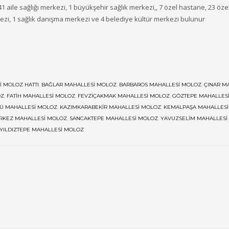
 aile sağlığı merkezi, 1 büyükşehir sağlık merkezi,, 7 özel hastane, 23 özel
zi, 1 sağlık danışma merkezi ve 4 belediye kültür merkezi bulunur
I MOLOZ HATTI
,
BAĞLAR MAHALLESI MOLOZ
,
BARBAROS MAHALLESI MOLOZ
,
ÇINAR M
OZ
,
FATIH MAHALLESI MOLOZ
,
FEVZIÇAKMAK MAHALLESI MOLOZ
,
GÖZTEPE MAHALLES
Ü MAHALLESI MOLOZ
,
KAZIMKARABEKIR MAHALLESI MOLOZ
,
KEMALPAŞA MAHALLES
RKEZ MAHALLESI MOLOZ
,
SANCAKTEPE MAHALLESI MOLOZ
,
YAVUZSELIM MAHALLESI
YILDIZTEPE MAHALLESI MOLOZ