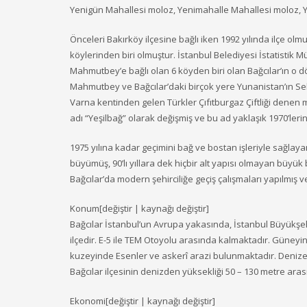
Yenigün Mahallesi moloz, Yenimahalle Mahallesi moloz, Y
Önceleri Bakırköy ilçesine bağlı iken 1992 yılında ilçe
köylerinden biri olmuştur. İstanbul Belediyesi İstatistik M
Mahmutbey’e bağlı olan 6 köyden biri olan Bağcılar’ın o 
Mahmutbey ve Bağcılar’daki birçok yere Yunanistan’ın Selân
Varna kentinden gelen Türkler Çıfıtburgaz Çiftliği denen 
adı “Yeşilbağ” olarak değişmiş ve bu ad yaklaşık 1970’ler
1975 yılına kadar geçimini bağ ve bostan işleriyle sağlaya
büyümüş, 90’lı yıllara dek hiçbir alt yapısı olmayan büyük
Bağcılar’da modern şehirciliğe geçiş çalışmaları yapılmış 
Konum[değiştir | kaynağı değiştir]
Bağcılar İstanbul’un Avrupa yakasında, İstanbul Büyükşehir
ilçedir. E-5 ile TEM Otoyolu arasında kalmaktadır. Güne
kuzeyinde Esenler ve askerî arazi bulunmaktadır. Denize k
Bağcılar ilçesinin denizden yüksekliği 50 – 130 metre aras
Ekonomi[değiştir | kaynağı değiştir]