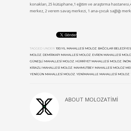
konakları, 25 kütüphane,1 eğitim ve araştırma hastanesi,41
merkez, 2 verem savaş merkezi, 1 ana-çocuk sağlığı merke
TAGGED UNDER:
100.YIL MAHALLESI MOLOZ
,
BAĞCILAR BELEDIYES
MOLOZ
,
DEMIRKAPI MAHALLESI MOLOZ
,
EVREN MAHALLESI MOL
GÜNEŞLI MAHALLESI MOLOZ
,
HÜRRIYET MAHALLESI MOLOZ
,
İNÖN
KIRAZLI MAHALLESI MOLOZ
,
MAHMUTBEY MAHALLESI MOLOZ ME
YENIGÜN MAHALLESI MOLOZ
,
YENIMAHALLE MAHALLESI MOLOZ
,
ABOUT
MOLOZATIMI