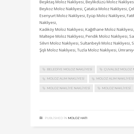
Beşiktaş Moloz Nakliyesi, Beylikdüzü Moloz Nakliye
Beykoz Moloz Nakliyesi, Çatalca Moloz Nakliyesi, Çe
Esenyurt Moloz Nakliyesi, Eyüp Moloz Nakliyesi, Fa
Nakliyesi,
Kadıköy Moloz Nakliyesi, Kağıthane Moloz Nakliyesi
Maltepe Moloz Nakliyesi, Pendik Moloz Nakliyesi, Sa
Silivri Moloz Nakliyesi, Sultanbeyli Moloz Nakliyesi, 
Şişli Moloz Nakliyesi, Tuzla Moloz Nakliyesi, Ümran
BELEDIYE MOLOZ NAKLIYESI
ÇUVALSIZ MOLOZ N
MOLOZ ALIM NAKLIYESI
MOLOZ ALIM NAKLIYESI 
MOLOZ NAKLIYE NAKLIYESI
MOLOZ NAKLIYESI
PUBLISHED IN
MOLOZ HATI