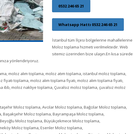
0532 246 65 21
Whatsapp Hattı 0532 246 65 21
İstanbul tüm İlçesi bölgelerine mahallelerine
Moloz toplama hizmeti verilmektedir. Web
sitemiz üzerinden bize ulaşın.En kısa sürede
ınıza yönlendiriyoruz.
lama, moloz alım toplama, moloz atım toplama, istanbul moloz toplama,
iyatı toplama, moloz alım toplama fiyatı, moloz alım toplama fiyatı,
a ibb, moloz nakliye toplama, Çuvalsız moloz toplama, çuvalsız moloz
aşehir Moloz toplama, Avcılar Moloz toplama, Bağcılar Moloz toplama,
ma, Başakşehir Moloz toplama, Bayrampaşa Moloz toplama,
, Beyoğlu Moloz toplama, Büyükçekmece Moloz toplama,
meköy Moloz toplama, Esenler Moloz toplama,