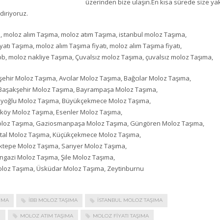
üzerinden bize ulaşın.En kısa sürede size ya
diriyoruz.
, moloz alım Taşıma, moloz atım Taşıma, istanbul moloz Taşıma,
tı Taşıma, moloz alım Taşıma fiyatı, moloz alım Taşıma fiyatı,
bb, moloz nakliye Taşıma, Çuvalsız moloz Taşıma, çuvalsız moloz Taşıma,
ehir Moloz Taşıma, Avcılar Moloz Taşıma, Bağcılar Moloz Taşıma,
 Başakşehir Moloz Taşıma, Bayrampaşa Moloz Taşıma,
Beyoğlu Moloz Taşıma, Büyükçekmece Moloz Taşıma,
köy Moloz Taşıma, Esenler Moloz Taşıma,
Moloz Taşıma, Gaziosmanpaşa Moloz Taşıma, Güngören Moloz Taşıma,
rtal Moloz Taşıma, Küçükçekmece Moloz Taşıma,
ktepe Moloz Taşıma, Sarıyer Moloz Taşıma,
angazi Moloz Taşıma, Şile Moloz Taşıma,
Moloz Taşıma, Üsküdar Moloz Taşıma, Zeytinburnu
IMA
IBB MOLOZ TAŞIMA
ISTANBUL MOLOZ TAŞIMA
I
MOLOZ ATIM TAŞIMA
MOLOZ FIYATI TAŞIMA