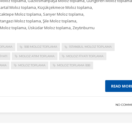
h Moloz toplama, Gaziosmanpaşa Moloz toplama, Güngören Moloz toplama
Kartal Moloz toplama, Küçükçekmece Moloz toplama,
caktepe Moloz toplama, Sarıyer Moloz toplama,
ultangazi Moloz toplama, Şile Moloz toplama,
e Moloz toplama, Üsküdar Moloz toplama, Zeytinburnu
TOPLAMA
IBB MOLOZ TOPLAMA
ISTANBUL MOLOZ TOPLAMA
IYATI
MOLOZ ATIM TOPLAMA
MOLOZ FIYATI TOPLAMA
LAMA
MOLOZ TOPLAMA
MOLOZ TOPLAMA IBB
READ MOR
NO COMM