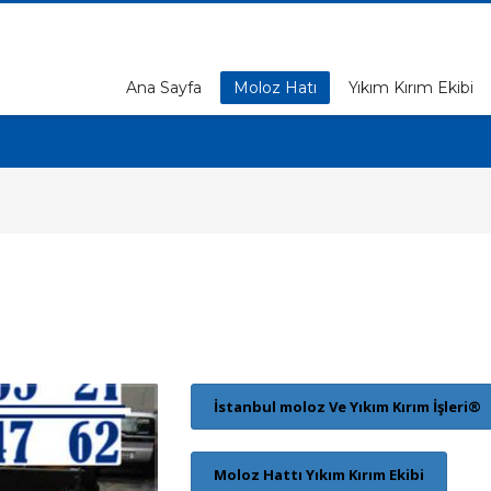
Ana Sayfa
Moloz Hatı
Yıkım Kırım Ekibi
İstanbul moloz Ve Yıkım Kırım İşleri®
Moloz Hattı Yıkım Kırım Ekibi