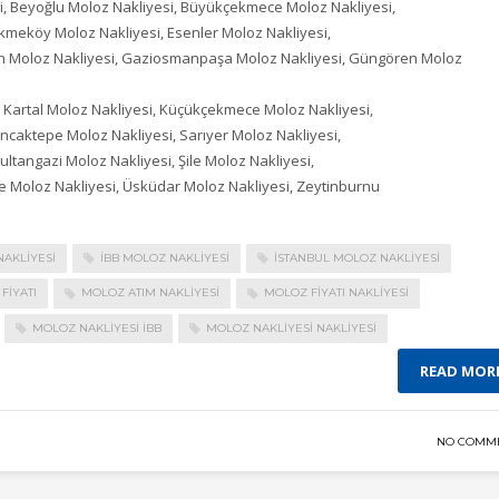
si, Beyoğlu Moloz Nakliyesi, Büyükçekmece Moloz Nakliyesi,
kmeköy Moloz Nakliyesi, Esenler Moloz Nakliyesi,
tih Moloz Nakliyesi, Gaziosmanpaşa Moloz Nakliyesi, Güngören Moloz
, Kartal Moloz Nakliyesi, Küçükçekmece Moloz Nakliyesi,
ncaktepe Moloz Nakliyesi, Sarıyer Moloz Nakliyesi,
Sultangazi Moloz Nakliyesi, Şile Moloz Nakliyesi,
iye Moloz Nakliyesi, Üsküdar Moloz Nakliyesi, Zeytinburnu
AKLIYESI
IBB MOLOZ NAKLIYESI
ISTANBUL MOLOZ NAKLIYESI
FIYATI
MOLOZ ATIM NAKLIYESI
MOLOZ FIYATI NAKLIYESI
MOLOZ NAKLIYESI IBB
MOLOZ NAKLIYESI NAKLIYESI
READ MOR
NO COMM