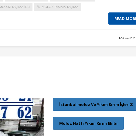
MOLOZ TAŞIMA IBB
MOLOZ TAŞIMA TAŞIMA
READ MOR
NO COMM
İstanbul moloz Ve Yıkım Kırım İşleri®
Moloz Hattı Yıkım Kırım Ekibi