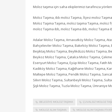
Moloz taşıma için saha ekiplerimizi tarafınıza yönlen
Moloz Taşıma, ibb moloz Taşıma, İlçesi moloz Taşıma
Moloz Taşıma Taşıma, moloz taşıma Taşıma, moloz fiya
moloz Taşıma ibb, moloz Taşıma ibb, moloz Taşıma i
Adalar Moloz Taşıma, Arnavutköy Moloz Taşıma, Ataş
Bahçelievler Moloz Taşıma, Bakırköy Moloz Taşıma,
Beşiktaş Moloz Taşıma, Beylikdüzü Moloz Taşıma, 
Beykoz Moloz Taşıma, Çatalca Moloz Taşıma, Çekme
Esenyurt Moloz Taşıma, Eyüp Moloz Taşıma, Fatih 
Kadıköy Moloz Taşıma, Kağıthane Moloz Taşıma, Ka
Maltepe Moloz Taşıma, Pendik Moloz Taşıma, Sanca
Silivri Moloz Taşıma, Sultanbeyli Moloz Taşıma, Sult
Şişli Moloz Taşıma, Tuzla Moloz Taşıma, Ümraniye 
BELEDIYE MOLOZ TAŞIMA
ÇUVALSIZ MOLOZ TAŞ
MOLOZ ALIM TAŞIMA
MOLOZ ALIM TAŞIMA FIYAT