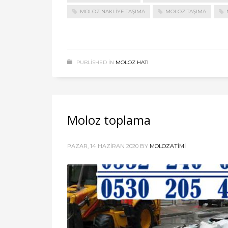
MOLOZ NAKLIYE TAŞIMA
MOLOZ TAŞIMA
PUBLISHED IN
MOLOZ HATI
Moloz toplama
PAZAR, 14 HAZIRAN 2020
BY
MOLOZATIMI