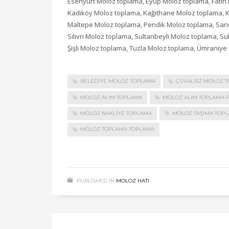
Esenyurt Moloz toplama, Eyüp Moloz toplama, Fati
Kadıköy Moloz toplama, Kağıthane Moloz toplama, 
Maltepe Moloz toplama, Pendik Moloz toplama, San
Silivri Moloz toplama, Sultanbeyli Moloz toplama, S
Şişli Moloz toplama, Tuzla Moloz toplama, Ümraniy
BELEDIYE MOLOZ TOPLAMA
ÇUVALSIZ MOLOZ 
MOLOZ ALIM TOPLAMA
MOLOZ ALIM TOPLAMA F
MOLOZ NAKLIYE TOPLAMA
MOLOZ TAŞIMA TOP
MOLOZ TOPLAMA TOPLAMA
PUBLISHED IN
MOLOZ HATI