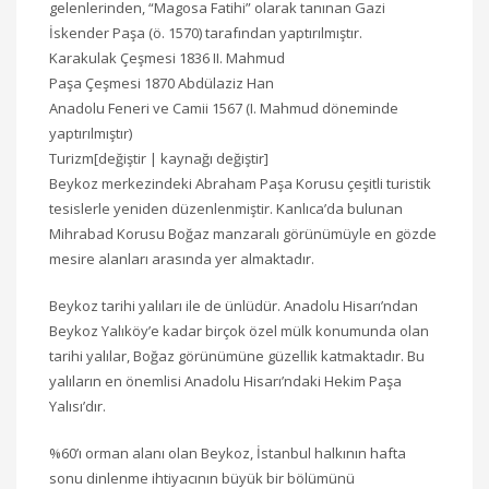
gelenlerinden, “Magosa Fatihi” olarak tanınan Gazi
İskender Paşa (ö. 1570) tarafından yaptırılmıştır.
Karakulak Çeşmesi 1836 II. Mahmud
Paşa Çeşmesi 1870 Abdülaziz Han
Anadolu Feneri ve Camii 1567 (I. Mahmud döneminde
yaptırılmıştır)
Turizm[değiştir | kaynağı değiştir]
Beykoz merkezindeki Abraham Paşa Korusu çeşitli turistik
tesislerle yeniden düzenlenmiştir. Kanlıca’da bulunan
Mihrabad Korusu Boğaz manzaralı görünümüyle en gözde
mesire alanları arasında yer almaktadır.
Beykoz tarihi yalıları ile de ünlüdür. Anadolu Hisarı’ndan
Beykoz Yalıköy’e kadar birçok özel mülk konumunda olan
tarihi yalılar, Boğaz görünümüne güzellik katmaktadır. Bu
yalıların en önemlisi Anadolu Hisarı’ndaki Hekim Paşa
Yalısı’dır.
%60’ı orman alanı olan Beykoz, İstanbul halkının hafta
sonu dinlenme ihtiyacının büyük bir bölümünü