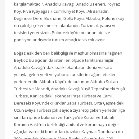
karşılamaktadır. Anadolu Kavağı, Anadolu Feneri, Poyraz
Köy, Riva (Çayağazı), Cumhuriyet Köyü, Ali Bahadır,
Değirmen Dere, Bozhane, Göllü Köyü, Akbaba, Polonezköy
en çok ilgi çeken mesire alanlarıdır. Turizm alt yapısı ve
tesisleri yetersizdir. Polonezköy’de bulunan otel ve
pansiyonlar dışında turizm amaçlı tesis çok azdır.
Boğaz eskiden beri balıkçılığı ile meşhur olmasına rağmen
Beykoz bu açıdan da istenilen ölçüde tanıtılamamıştır.
Anadolu Kavağı’ndaki balık lokantaları deniz ve kara
yoluyla gelen yerli ve yabancı turistlerin rağbet ettikleri
yerlerdendir. Akbaba Köyü’nde bulunan Akbaba Sultan
Türbesi ve Mescidi, Anadolu Kavağı Yuşâ Tepesi’ndeki Yuşâ
Türbesi, Kanlıca’daki İskender Paşa Türbesi ve Camii,
Dereseki Köyü’ndeki Kırklar Baba Türbesi, Orta Çeşme’deki
Uzun Evliya Türbesi çok sayıda ziyaretçi çeken yerledir. İlçe
sınırları içinde bulunan ve Türkiye’de Kültür ve Tabiatı
Koruma Vakfı’nın belirlediği anıtsal ve korunmaya değer
ağaçlar vardır ki bunlardan bazıları; Kaymak Donduran da
200 yaşındaki Kestane Ağacı, Beykoz Çayırı’ndaki 200