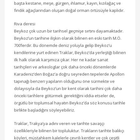
başta kestane, meşe, gürgen, ıhlamur, kayın, kızılağaç ve
fındık ağaçlarından oluşan doğal orman örtüsüyle kaplıdır.
Riva deresi
Beykoz çok uzun bir tarihsel geçmişe sırtını dayamaktadır.
Beykoz’un tarihine ilişkin olarak bilinen en eski tarih M.Ö.
700’lerdir. Bu dönemde deniz yoluyla gelip Beykoz’u
kendilerine yurt edinen Traklar, Beykoz’da yerleştiği bilinen
ilk halk olarak karşımıza çıkar. Her ne kadar sanat
tarihçileri ve arkeologlar çok daha önceki dönemlerde
Karadeniz’den Boğaz’a doğru seyreden tepelerde Apollon
tapınağı benzeri yapıların olduğunu öne sürmekte ve
dolayısıyla da Beykoz’un bir kent olarak tarihini çok daha
önceki tarihlere götürmek gerektiğini iddia etseler de,
örgütlü bir toplumsal hayatın Beykoz’da söz konusu tarihle
birlikte başladığını söyleyebiliriz.
Traklar, Trakya’ya adını veren ve tarihte savaşçı
özellikleriyle bilinen bir topluluktur. Trakların tarihte balıkçı
köyleri, müstahkem kalelerle çevrili kentler ve çok çeşitli