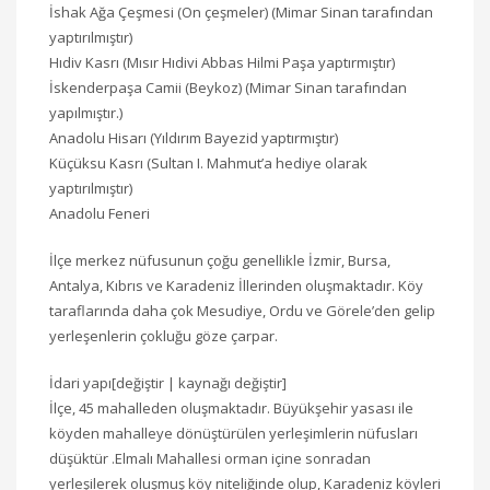
İshak Ağa Çeşmesi (On çeşmeler) (Mimar Sinan tarafından
yaptırılmıştır)
Hıdiv Kasrı (Mısır Hıdivi Abbas Hilmi Paşa yaptırmıştır)
İskenderpaşa Camii (Beykoz) (Mimar Sinan tarafından
yapılmıştır.)
Anadolu Hisarı (Yıldırım Bayezid yaptırmıştır)
Küçüksu Kasrı (Sultan I. Mahmut’a hediye olarak
yaptırılmıştır)
Anadolu Feneri
İlçe merkez nüfusunun çoğu genellikle İzmir, Bursa,
Antalya, Kıbrıs ve Karadeniz İllerinden oluşmaktadır. Köy
taraflarında daha çok Mesudiye, Ordu ve Görele’den gelip
yerleşenlerin çokluğu göze çarpar.
İdari yapı[değiştir | kaynağı değiştir]
İlçe, 45 mahalleden oluşmaktadır. Büyükşehir yasası ile
köyden mahalleye dönüştürülen yerleşimlerin nüfusları
düşüktür .Elmalı Mahallesi orman içine sonradan
yerleşilerek oluşmuş köy niteliğinde olup, Karadeniz köyleri