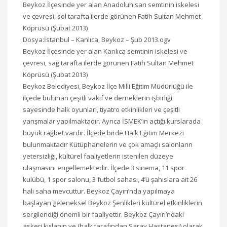
Beykoz İlçesinde yer alan Anadoluhisarı semtinin iskelesi
ve çevresi, sol tarafta ilerde görünen Fatih Sultan Mehmet
Köprüsü (Şubat 2013)
Dosya:İstanbul – Kanlıca, Beykoz – Şub 2013.ogv
Beykoz İlçesinde yer alan Kanlıca semtinin iskelesi ve
çevresi, sağ tarafta ilerde görünen Fatih Sultan Mehmet
Köprüsü (Şubat 2013)
Beykoz Belediyesi, Beykoz İlçe Milli Eğitim Müdürlüğü ile
ilçede bulunan çeşitli vakıf ve derneklerin işbirliği
sayesinde halk oyunları, tiyatro etkinlikleri ve çeşitli
yarışmalar yapılmaktadır. Ayrıca İSMEK’in açtığı kurslarada
büyük rağbet vardır. İlçede birde Halk Eğitim Merkezi
bulunmaktadır Kütüphanelerin ve çok amaçlı salonların
yetersizliği, kültürel faaliyetlerin istenilen düzeye
ulaşmasını engellemektedir. İlçede 3 sinema, 11 spor
kulübü, 1 spor salonu, 3 futbol sahası, 4’ü şahıslara ait 26
halı saha mevcuttur. Beykoz Çayırı’nda yapılmaya
başlayan geleneksel Beykoz Şenlikleri kültürel etkinliklerin
sergilendiği önemli bir faaliyettir. Beykoz Çayırı’ndaki
askeri kışlanın ve (halk tarafından Saray Hastanesi) olarak