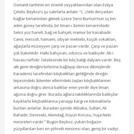
Osmanlı tarihinin en önemli seyyahlarından olan Evliya
Çelebi, Beykoz’u şu satırlarla anlatır: “(…) lebi deryadan
bağlar kenarından gitmek üzere Servi Burnun’nun üç bin
adım güney tarafında, bir liman-ı âzimin kenarındadır.
Sekiz yüz haneli, bağ ve bahçeli, mamur bir kasabadır.
Camii, mescidi, hamamı, sibyan mektebi, küçük sokakları,
ağaçlarla müzeyyen çarşı ve pazarı vardır. Çarşı ve pazarı
çok bakımlıdır. Halkı bahçıvan, oduncu ve balıkçıdır. Ab-ı
havası nefistir. İskelesinde bir kılıç balığı dalyanı vardır. Beş
altı gemi direğini birbirine bağlayıp denize dikmişlerdir.
Karadeniz tarafından kılıçbalıkları geldiğinde direğin
tepesindeki âdemler ellerindeki taşları kılıçbalıklarının
arkasına doğru atınca balıklar emin yerdir diye liman
ağzına doğru girer. Burada ağlara takıldıklarında balıkçılar
kayıklarla kılıçbalıklarına yanaşıp kargı ve tokmaklarla
bunları avlarlar. Buradan içeride Akbaba, Sultan, Ali
Bahadır, Dereseki, Alemdağ, Koyun Korusu, Yuşa Nebi
mesireleri vardır.” Bugün Beykoz, yukarı boğazın
yüzyıllardan beri en şöhretli mesiresi olan, geniş bir vadiyi