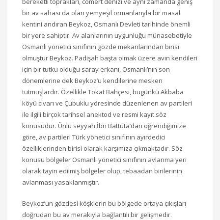
bereketli toprakları, cömert denizi ve aynı zamanda geniş
bir av sahası da olan yemyeşil ormanlarıyla bir masal
kentini andıran Beykoz, Osmanlı Devleti tarihinde önemli
bir yere sahiptir. Av alanlarının uygunluğu münasebetiyle
Osmanlı yönetici sınıfının gözde mekanlarından birisi
olmuştur Beykoz. Padişah başta olmak üzere avın kendileri
için bir tutku olduğu saray erkanı, Osmanlı’nın son
dönemlerine dek Beykoz’u kendilerine mesken
tutmuşlardır. Özellikle Tokat Bahçesi, bugünkü Akbaba
köyü civarı ve Çubuklu yöresinde düzenlenen av partileri
ile ilgili birçok tarihsel anektod ve resmi kayıt söz
konusudur. Ünlü seyyah İbn Battuta’dan öğrendiğimize
göre, av partileri Türk yönetici sınıfının ayırdedici
özelliklerinden birisi olarak karşımıza çıkmaktadır. Söz
konusu bölgeler Osmanlı yönetici sınıfının avlanma yeri
olarak tayin edilmiş bölgeler olup, tebaadan birilerinin
avlanması yasaklanmıştır.
Beykoz’un gözdesi köşklerin bu bölgede ortaya çıkışları
doğrudan bu av merakıyla bağlantılı bir gelişmedir.