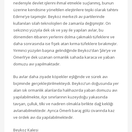
nedeniyle devlet işlerini ihmal etmekle suçlanmış, bunun
üzerine kendisine yöneltilen eleştirilere tepki olarak tahtını
Edirne’ye taşımıştır. Beykoz merkezli av partilerinde
kullanılan silah teknolojileri de zamanla değişmiştir. On
sekizinci yüzyıla dek ok ve yay ile yapılan avlar, bu
dönemden itibaren yerlerini dolma çakmaklı tüfeklere ve
daha sonrasında ise fişek atan kırma tüfeklere bırakmıştır.
Yirminci yüzyılın başına gelindiğinde Beykoz’dan Şile’ye ve
Ömerli’ye dek uzanan ormanlık sahada karaca ve yaban
domuzu avı yapılmaktadır.
Bu avlar daha ziyade köpekler eşliğinde ve sürek avı
biçiminde gerçekleştirilmekteydi. Beykoz’un doğusunda yer
alan sık ormanlık alanlarda halihazırda yaban domuzu avı
yapılabilmekte, ilçe sınırlarının kuzeydoğu yakasında
tavşan, çulluk, tilki ve nadiren olmakla birlikte dağ kekliği
avlanabilmektedir. Ayrıca Ömerli baraj gölü civarında kaz
ve ördek avı da yapılabilmektedir.
Beykoz Kalesi