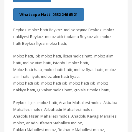
Whatsapp Hattı 0532 246 65 21
Beykoz moloz hattı Beykoz moloz taşıma Beykoz moloz
nakliyesi Beykoz moloz atık toplama Beykoz alo moloz
hattı Beykoz İlçesi moloz hattı,
Moloz hattı, ibb moloz hattı, İlçesi moloz hattı, moloz alım
hattı, moloz atım hattı, istanbul moloz hattı,
Moloz hattı hattı, moloz hattı hattı, moloz fiyatı hattı, moloz
alım hattı fiyatı, moloz alım hattı fiyatı,
moloz hattı ibb, moloz hattı ibb, moloz hattı ibb, moloz
nakliye hattı, Çuvalsız moloz hattı, çuvalsız moloz hattı,
Beykoz İlçesi moloz hattı, Acarlar Mahallesi moloz, Akbaba
Mahallesi moloz, Alibahadır Mahallesi moloz,
Anadolu Hisarı Mahallesi moloz, Anadolu Kavağı Mahallesi
moloz, Anadolufeneri Mahallesi moloz,
Baklacı Mahallesi moloz, Bozhane Mahallesi moloz,