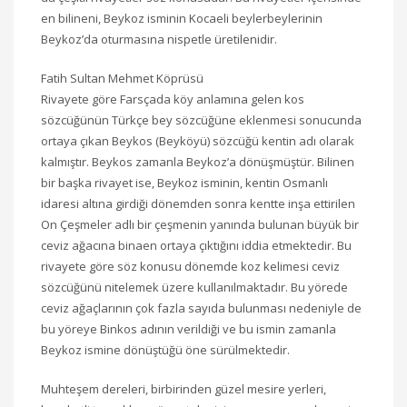
en bilineni, Beykoz isminin Kocaeli beylerbeylerinin
Beykoz’da oturmasına nispetle üretilenidir.
Fatih Sultan Mehmet Köprüsü
Rivayete göre Farsçada köy anlamına gelen kos
sözcüğünün Türkçe bey sözcüğüne eklenmesi sonucunda
ortaya çıkan Beykos (Beyköyü) sözcüğü kentin adı olarak
kalmıştır. Beykos zamanla Beykoz’a dönüşmüştür. Bilinen
bir başka rivayet ise, Beykoz isminin, kentin Osmanlı
idaresi altına girdiği dönemden sonra kentte inşa ettirilen
On Çeşmeler adlı bir çeşmenin yanında bulunan büyük bir
ceviz ağacına binaen ortaya çıktığını iddia etmektedir. Bu
rivayete göre söz konusu dönemde koz kelimesi ceviz
sözcüğünü nitelemek üzere kullanılmaktadır. Bu yörede
ceviz ağaçlarının çok fazla sayıda bulunması nedeniyle de
bu yöreye Binkos adının verildiği ve bu ismin zamanla
Beykoz ismine dönüştüğü öne sürülmektedir.
Muhteşem dereleri, birbirinden güzel mesire yerleri,