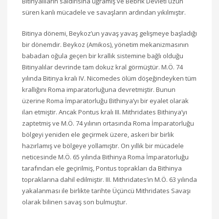
Bitinyalıların saldırısına uğramış ve Bebrik Devleti uzun
süren kanlı mücadele ve savaşların ardından yıkılmıştır.
Bitinya dönemi, Beykoz’un yavaş yavaş gelişmeye başladığı
bir dönemdir. Beykoz (Amikos), yönetim mekanizmasının
babadan oğula geçen bir krallık sistemine bağlı olduğu
Bitinyalılar devrinde tam dokuz kral görmüştür. M.Ö. 74
yılında Bitinya kralı IV. Nicomedes ölüm döşeğindeyken tüm
krallığını Roma imparatorluğuna devretmiştir. Bunun
üzerine Roma İmparatorluğu Bithinya’yı bir eyalet olarak
ilan etmiştir. Ancak Pontus kralı III. Mithridates Bithinya’yı
zaptetmiş ve M.Ö. 74 yılının ortasında Roma İmparatorluğu
bölgeyi yeniden ele geçirmek üzere, askeri bir birlik
hazırlamış ve bölgeye yollamıştır. On yıllık bir mücadele
neticesinde M.Ö. 65 yılında Bithinya Roma İmparatorluğu
tarafından ele geçirilmiş, Pontus toprakları da Bithinya
topraklarına dahil edilmiştir. III. Mithridates’in M.Ö. 63 yılında
yakalanması ile birlikte tarihte Üçüncü Mithridates Savaşı
olarak bilinen savaş son bulmuştur.