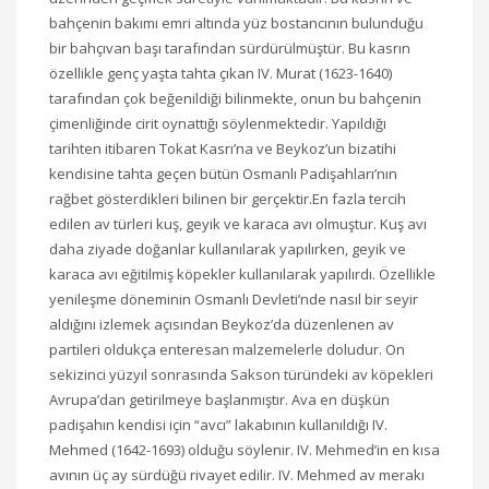
bahçenin bakımı emri altında yüz bostancının bulunduğu
bir bahçıvan başı tarafından sürdürülmüştür. Bu kasrın
özellikle genç yaşta tahta çıkan IV. Murat (1623-1640)
tarafından çok beğenildiği bilinmekte, onun bu bahçenin
çimenliğinde cirit oynattığı söylenmektedir. Yapıldığı
tarihten itibaren Tokat Kasrı’na ve Beykoz’un bizatihi
kendisine tahta geçen bütün Osmanlı Padişahları’nın
rağbet gösterdikleri bilinen bir gerçektir.En fazla tercih
edilen av türleri kuş, geyik ve karaca avı olmuştur. Kuş avı
daha ziyade doğanlar kullanılarak yapılırken, geyik ve
karaca avı eğitilmiş köpekler kullanılarak yapılırdı. Özellikle
yenileşme döneminin Osmanlı Devleti’nde nasıl bir seyir
aldığını izlemek açısından Beykoz’da düzenlenen av
partileri oldukça enteresan malzemelerle doludur. On
sekizinci yüzyıl sonrasında Sakson türündeki av köpekleri
Avrupa’dan getirilmeye başlanmıştır. Ava en düşkün
padişahın kendisi için “avcı” lakabının kullanıldığı IV.
Mehmed (1642-1693) olduğu söylenir. IV. Mehmed’in en kısa
avının üç ay sürdüğü rivayet edilir. IV. Mehmed av merakı