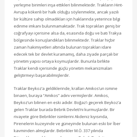
yerleşme birimleri inşa ettikleri bilinmektedir. Trakların Hint-
Avrupa kökenli bir halk olduğu söylenmekte, ancak yazılı
bir kültüre sahip olmadıkları için haklarında yeterince bilgi
edinme imkanı bulunmamaktadır. Trak toprakları geniş bir
coğrafyayı içerisine alsa da, esasında doğu ve batı Trakya
bölgesinde konuşlandıkları bilinmektedir. Traklar hiçbir
zaman hakimiyetleri altında bulunan toprakları idare
edecek tek bir devlet kuramamış, daha ziyade parçalı bir
yönetim yapısı ortaya koymuşlardır. Bununla birlikte
Traklar kendi içerisinde güçlü yönetim mekanizmaları
geliştirmeyi başarabilmişlerdir.
Traklar Beykoz’a geldiklerinde, kralları Amikos’un ismine
binaen, buraya “Amikos” adını vermişlerdir. Amikos,
Beykoz’un bilinen en eski adıdır. Boğaz’ı geçerek Beykoz’a
gelen Traklar burada Bebrik Devleti’ni kurmuşlardır. Bir
rivayete göre Bebrikler isimlerini Akdeniz kıyısında,
Pirenelerin kuzeyinde ve güneyinde bulunan eski bir İber
kavminden almışlardır. Bebrikler M.Ö. 337 yılında