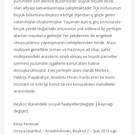
yüzünden son derece düzensizdir. Büyük ölçüde eksik
olan altyapı tamamlanmaya çalışılmaktadır. İlçe nüfusunun
büyük bölümünü Beykoz’a bölge dışından iç göçle gelen
vatandaşlar oluşturmuştur. Yaşanan aşırı iç göç sonucunda
birçok yerde doğal bitki örtüsünün yok edilmesi ile yerleşim
alanları meydana gelmiştir Yer şekillerinin de engebeli
olması;plansız yapılaşmanın sebeplerinden biridir. Arazi
mülkiyeti genellikle orman ve hazineye ait olup, şahıs
mülkiyetindeki arazilerin sınırlı olması ve büyük parseller
içermesi yüzünden işgallerle konut alanı haline
dönüştürülmüştür. Eski yerleşim alanı olarak Merkez,
Yalıköy, Paşabahçe, Anadolu Hisarı, Kanlıca’nın bir kısmı
müstakil ve eski tip konut tarzını koruyabilen mahalleler
arasındadır.
Beykoz ilçesindeki sosyal faaliyetler[değiştir | kaynağı
değiştir]
Kiraz Festivali
Dosya:İstanbul – Anadoluhisarı, Beykoz 2 – Şub 2013.ogv