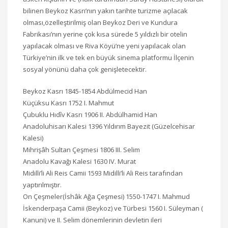
bilinen Beykoz Kasrı’nın yakın tarihte turizme açılacak
olması,özelleştirilmiş olan Beykoz Deri ve Kundura
Fabrikası’nın yerine çok kısa sürede 5 yıldızlı bir otelin
yapılacak olması ve Riva Köyü’ne yeni yapılacak olan
Türkiye’nin ilk ve tek en büyük sinema platformu İlçenin
sosyal yönünü daha çok genişletecektir.
Beykoz Kasrı 1845-1854 Abdülmecid Han
Küçüksu Kasrı 1752 I. Mahmut
Çubuklu Hıdîv Kasrı 1906 II. Abdülhamid Han
Anadoluhisarı Kalesi 1396 Yıldırım Bayezit (Güzelcehisar
Kalesi)
Mihrişâh Sultan Çeşmesi 1806 III. Selim
Anadolu Kavağı Kalesi 1630 IV. Murat
Midilli’li Ali Reis Camii 1593 Midilli’li Ali Reis tarafından
yaptırılmıştır.
On Çeşmeler(İshâk Ağa Çeşmesi) 1550-1747 I. Mahmud
İskenderpaşa Camii (Beykoz) ve Türbesi 1560 I. Süleyman (
Kanuni) ve II. Selim dönemlerinin devletin ileri