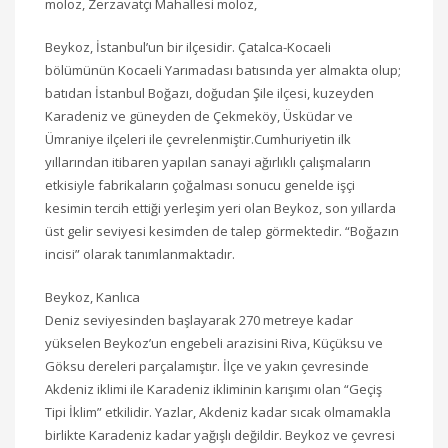
moloz, Zerzavatçı Mahallesi moloz,
Beykoz, İstanbul’un bir ilçesidir. Çatalca-Kocaeli
bölümünün Kocaeli Yarımadası batısında yer almakta olup;
batıdan İstanbul Boğazı, doğudan Şile ilçesi, kuzeyden
Karadeniz ve güneyden de Çekmeköy, Üsküdar ve
Ümraniye ilçeleri ile çevrelenmiştir.Cumhuriyetin ilk
yıllarından itibaren yapılan sanayi ağırlıklı çalışmaların
etkisiyle fabrikaların çoğalması sonucu genelde işçi
kesimin tercih ettiği yerleşim yeri olan Beykoz, son yıllarda
üst gelir seviyesi kesimden de talep görmektedir. “Boğazın
incisi” olarak tanımlanmaktadır.
Beykoz, Kanlıca
Deniz seviyesinden başlayarak 270 metreye kadar
yükselen Beykoz’un engebeli arazisini Riva, Küçüksu ve
Göksu dereleri parçalamıştır. İlçe ve yakın çevresinde
Akdeniz iklimi ile Karadeniz ikliminin karışımı olan “Geçiş
Tipi İklim” etkilidir. Yazlar, Akdeniz kadar sıcak olmamakla
birlikte Karadeniz kadar yağışlı değildir. Beykoz ve çevresi