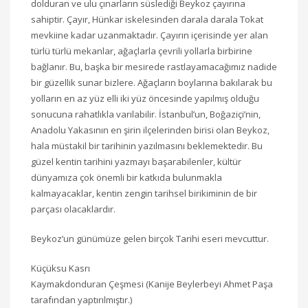
dolduran ve ulu çınarların süslediği Beykoz çayırına
sahiptir. Çayır, Hünkar iskelesinden darala darala Tokat
mevkiine kadar uzanmaktadır. Çayırın içerisinde yer alan
türlü türlü mekanlar, ağaçlarla çevrili yollarla birbirine
bağlanır. Bu, başka bir mesirede rastlayamacağımız nadide
bir güzellik sunar bizlere. Ağaçların boylarına bakılarak bu
yolların en az yüz elli iki yüz öncesinde yapılmış olduğu
sonucuna rahatlıkla varılabilir. İstanbul’un, Boğaziçi’nin,
Anadolu Yakasının en şirin ilçelerinden birisi olan Beykoz,
hala müstakil bir tarihinin yazılmasını beklemektedir. Bu
güzel kentin tarihini yazmayı başarabilenler, kültür
dünyamıza çok önemli bir katkıda bulunmakla
kalmayacaklar, kentin zengin tarihsel birikiminin de bir
parçası olacaklardır.
Beykoz’un günümüze gelen birçok Tarihi eseri mevcuttur.
Küçüksu Kasrı
Kaymakdonduran Çeşmesi (Kanije Beylerbeyi Ahmet Paşa
tarafından yaptırılmıştır.)