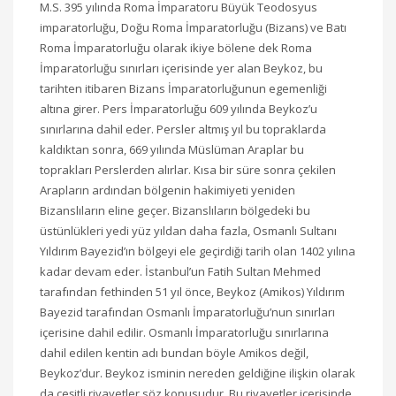
M.S. 395 yılında Roma İmparatoru Büyük Teodosyus
imparatorluğu, Doğu Roma İmparatorluğu (Bizans) ve Batı
Roma İmparatorluğu olarak ikiye bölene dek Roma
İmparatorluğu sınırları içerisinde yer alan Beykoz, bu
tarihten itibaren Bizans İmparatorluğunun egemenliği
altına girer. Pers İmparatorluğu 609 yılında Beykoz’u
sınırlarına dahil eder. Persler altmış yıl bu topraklarda
kaldıktan sonra, 669 yılında Müslüman Araplar bu
toprakları Perslerden alırlar. Kısa bir süre sonra çekilen
Arapların ardından bölgenin hakimiyeti yeniden
Bizanslıların eline geçer. Bizanslıların bölgedeki bu
üstünlükleri yedi yüz yıldan daha fazla, Osmanlı Sultanı
Yıldırım Bayezid’ın bölgeyi ele geçirdiği tarih olan 1402 yılına
kadar devam eder. İstanbul’un Fatih Sultan Mehmed
tarafından fethinden 51 yıl önce, Beykoz (Amikos) Yıldırım
Bayezid tarafından Osmanlı İmparatorluğu’nun sınırları
içerisine dahil edilir. Osmanlı İmparatorluğu sınırlarına
dahil edilen kentin adı bundan böyle Amikos değil,
Beykoz’dur. Beykoz isminin nereden geldiğine ilişkin olarak
da çeşitli rivayetler söz konusudur. Bu rivayetler içerisinde