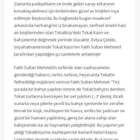
Zamanla padişahların ve önde gelen saray erkanının
konaklayabilmesi için biribirinden güzel av köşkleri inşa
edilmiştir Beykoz’da. Bu bağlamda bugün maalesef
arkasında herhangi bir iz bırakamayan, tarihsel önemi haiz
av köşklerinden olan Tokatköy’deki Tokat Kasrı ve
bahçelerine değinmek yerinde olacaktır. Evliya Çelebi,
seyahatnamesinde Tokat Kasrı’nın Fatih Sultan Mehmed
tarafından yapıldığını şu cümlelerle anlatmıştır
Fatih Sultan Mehmet’in seferde olan sadrazamının
gönderdiği haberci, nefes nefese, heyecanla Tokat’ın
fethedildiği müjdesini verince Fatih Sultan Mehmet: “Tez
şurada bir bahçe yapılsın ismine de Tokat bahçesi denilsin.
Tokat surlarına benzeyen bir set çekilsin (…)” demiş. Etrafı
surlarla veya çitlerle çevrili bu bahçe içerisinde bir zerafet
timsali bir köşk, muhteşem bir havuz, enfes bir şadırvan ve
güzel bir hamam yaptırılmış, geniş bir alana sahip olan
bahçesinde ise av hayvanları yetiştirilmiştir. Bu yapının yer
aldığı Tokatköyü’ne muhteşem bir kemerli beton köprü
üzerinden geçmek suretiyle varılmaktadır. Bu kasrın ve