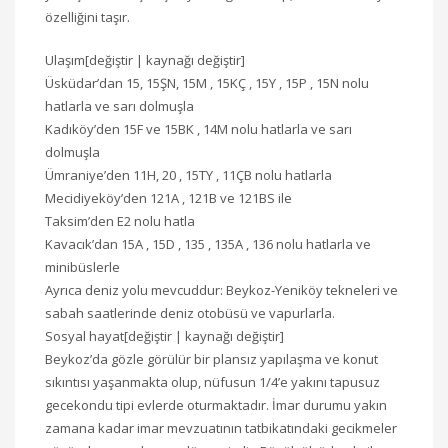
özelliğini taşır.
Ulaşım[değiştir | kaynağı değiştir]
Üsküdar’dan 15, 15ŞN, 15M , 15KÇ , 15Y , 15P , 15N nolu
hatlarla ve sarı dolmuşla
Kadıköy’den 15F ve 15BK , 14M nolu hatlarla ve sarı
dolmuşla
Ümraniye’den 11H, 20 , 15TY , 11ÇB nolu hatlarla
Mecidiyeköy’den 121A , 121B ve 121BS ile
Taksim’den E2 nolu hatla
Kavacık’dan 15A , 15D , 135 , 135A , 136 nolu hatlarla ve
minibüslerle
Ayrıca deniz yolu mevcuddur: Beykoz-Yeniköy tekneleri ve
sabah saatlerinde deniz otobüsü ve vapurlarla.
Sosyal hayat[değiştir | kaynağı değiştir]
Beykoz’da gözle görülür bir plansız yapılaşma ve konut
sıkıntısı yaşanmakta olup, nüfusun 1/4’e yakını tapusuz
gecekondu tipi evlerde oturmaktadır. İmar durumu yakın
zamana kadar imar mevzuatının tatbikatındaki gecikmeler