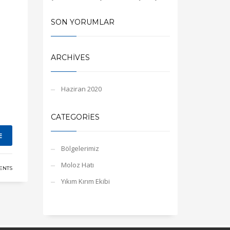
SON YORUMLAR
ARCHIVES
Haziran 2020
CATEGORIES
E
Bölgelerimiz
Moloz Hatı
ENTS
Yıkım Kırım Ekibi