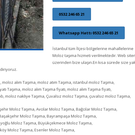
0532 246 65 21
Whatsapp Hattı 0532 246 65 21
İstanbul tüm İlçesi bölgelerine mahallelerine
Moloz taşıma hizmeti verilmektedir. Web site
üzerinden bize ulaşın.En kısa sürede size ya
diriyoruz.
, moloz alım Taşıma, moloz atım Taşıma, istanbul moloz Taşıma,
tı Taşıma, moloz alım Taşıma fiyatı, moloz alım Taşıma fiyatı,
bb, moloz nakliye Taşıma, Çuvalsız moloz Taşıma, çuvalsız moloz Taşıma,
ehir Moloz Taşıma, Avcılar Moloz Taşıma, Bağcılar Moloz Taşıma,
 Başakşehir Moloz Taşıma, Bayrampaşa Moloz Taşıma,
Beyoğlu Moloz Taşıma, Büyükçekmece Moloz Taşıma,
köy Moloz Taşıma, Esenler Moloz Taşıma,