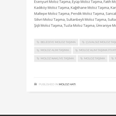
Esenyurt Moloz Taşıma, Eyüp Moloz Taşıma, Fatih 
Kadıköy Moloz Taşıma, Kağıthane Moloz Taşıma, Ka
Maltepe Moloz Taşıma, Pendik Moloz Taşıma, Sanca
Silivri Moloz Taşıma, Sultanbeyli Moloz Taşıma, Sult
Şişli Moloz Taşıma, Tuzla Moloz Taşıma, Ümraniye 
BELEDIYE MOLOZ TAŞIMA
ÇUVALSIZ MOLOZ TAŞ
MOLOZ ALIM TAŞIMA
MOLOZ ALIM TAŞIMA FIYAT
MOLOZ NAKLIYE TAŞIMA
MOLOZ TAŞIMA
PUBLISHED IN
MOLOZ HATI