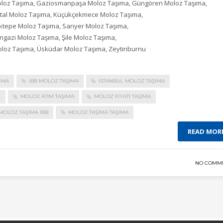
Moloz Taşıma, Gaziosmanpaşa Moloz Taşıma, Güngören Moloz Taşıma,
rtal Moloz Taşıma, Küçükçekmece Moloz Taşıma,
ktepe Moloz Taşıma, Sarıyer Moloz Taşıma,
angazi Moloz Taşıma, Şile Moloz Taşıma,
Moloz Taşıma, Üsküdar Moloz Taşıma, Zeytinburnu
IMA
IBB MOLOZ TAŞIMA
ISTANBUL MOLOZ TAŞIMA
I
MOLOZ ATIM TAŞIMA
MOLOZ FIYATI TAŞIMA
MOLOZ TAŞIMA IBB
MOLOZ TAŞIMA TAŞIMA
READ MOR
NO COMM