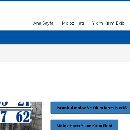
Ana Sayfa
Moloz Hatı
Yıkım Kırım Ekibi
İstanbul moloz Ve Yıkım Kırım İşleri®
Moloz Hattı Yıkım Kırım Ekibi