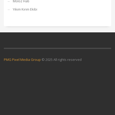
Moloz Hatı
Yıkım Kırım Ekibi
PMG Pixel Media Group
© 2025 All rights reserved
Güneş Enerji Artvin
Mermer Silim Mermer silme Mermer cila Mermer
parlatma
Çatı Ustası Çatı tamir Aktarma Onarım
İkinci El Eşya Alanyer
Otomatik Kepenk Servisi
Çatı İzolasyon
Web Siteci
Web Tasarım
İstanbul Çatı Ustası
Kiralık Mini iş Makinaları
Çatı ustası Çatı
İzolasyon
Mermer Silimi Mermer silme Mermer Parlatma
Taş Fırın
ustası - Kara Fırın Ustası
Temizlik şirketi
Çatı ustası İstanbul
İnternet
Reklam Google Ads Usmanı
Beton Silimi Beton silme Parlatma
Demir
Doğrama
Web Tasarım
Çatı Ustası Çatı İzolasyon
Esenyurt Kepenk