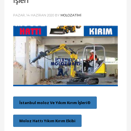
İşleri
PAZAR, 14 HAZIRAN 2020
BY
MOLOZATIMI
İstanbul moloz Ve Yıkım Kırım İşleri®
Moloz Hattı Yıkım Kırım Ekibi